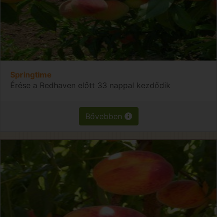
Springtime
Érése a Redhaven előtt 33 nappal kezdődik
Bővebben