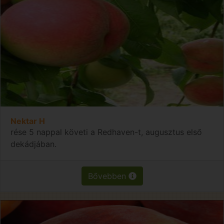
Nektar H
rése 5 nappal követi a Redhaven-t, augusztus első
dekádjában.
Bővebben