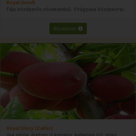
Royal GemR
Fája középerős növekedésű. Virágzása középkorai.
Bővebben
Royal Glory (Zaifer)
úsa sárga, éretten is kemény, kellemes ízű, édes,