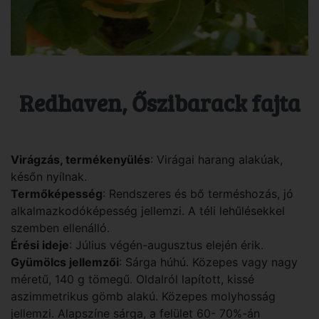
Redhaven, Őszibarack fajta
Virágzás, termékenyülés
: Virágai harang alakúak,
későn nyílnak.
Termőképesség
: Rendszeres és bő terméshozás, jó
alkalmazkodóképesség jellemzi. A téli lehűlésekkel
szemben ellenálló.
Érési ideje
: Július végén-augusztus elején érik.
Gyümölcs jellemzői
: Sárga húhú. Közepes vagy nagy
méretű, 140 g tömegű. Oldalról lapított, kissé
aszimmetrikus gömb alakú. Közepes molyhosság
jellemzi. Alapszíne sárga, a felület 60- 70%-án