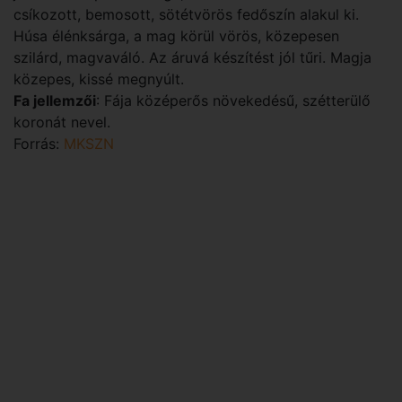
csíkozott, bemosott, sötétvörös fedőszín alakul ki.
Húsa élénksárga, a mag körül vörös, közepesen
szilárd, magvaváló. Az áruvá készítést jól tűri. Magja
közepes, kissé megnyúlt.
Fa jellemzői
: Fája középerős növekedésű, szétterülő
koronát nevel.
Forrás:
MKSZN