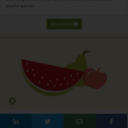
enyhe savval.
Bővebben
Spring Lady
Attraktív piros fedőszínnel rendelkezik. Húsa sárga,