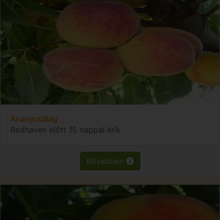
Aranycsillag
Redhaven előtt 15 nappal érik
Bővebben