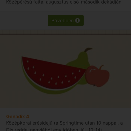
Középérésű fajta, augusztus első-második dekádján.
Bővebben
Genadix 4
Középkorai érésidejű (a Springtime után 10 nappal, a
Dixireddel nagyjából egy időben, júl. 10-14).