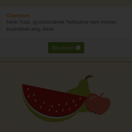
Champion
Fehér húsú, gyümölcsének fedőszíne nem minden
évjáratban elég élénk.
Bővebben