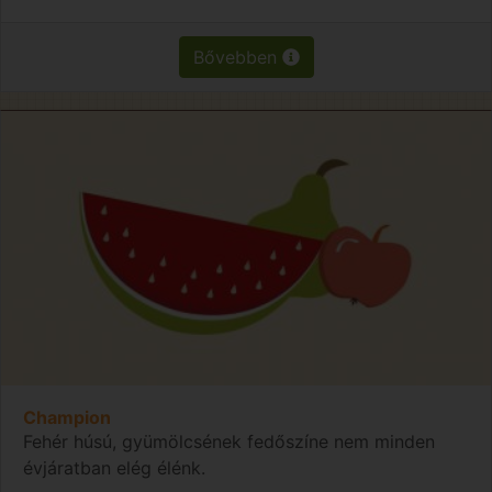
Bővebben
Champion
Fehér húsú, gyümölcsének fedőszíne nem minden
évjáratban elég élénk.