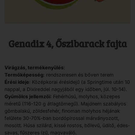
Genadix 4, Őszibarack fajta
Virágzás, termékenyülés
:
Termőképesség
: rendszeresen és bőven terem
Érési ideje
: Középkorai érésidejű (a Springtime után 10
nappal, a Dixireddel nagyjából egy időben, júl. 10-14).
Gyümölcs jellemzői
: Fehérhúsú, molyhos, közepes
méretű (116-120 g átlagtömegű). Majdnem szabályos
gömbalakú, zöldesfehér, finoman molyhos héjának
felülete 30-70%-ban bordópirossal márványozott,
mosott. Húsa szilárd, kissé rostos, bőlevű, üdítő, édes-
savas, fűszeres ízű, magvaváló.