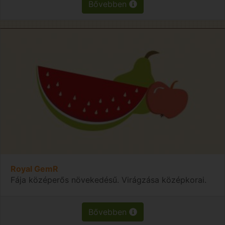
Bővebben
Royal GemR
Fája középerős növekedésű. Virágzása középkorai.
Bővebben