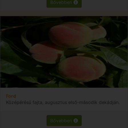
Bővebben
Ford
Középérésű fajta, augusztus első-második dekádján.
Bővebben