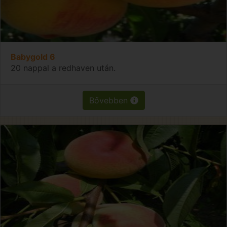
Babygold 6
20 nappal a redhaven után.
Bővebben