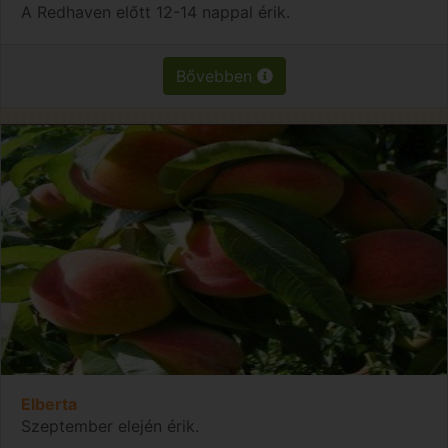
A Redhaven előtt 12-14 nappal érik.
Bővebben
Elberta
Szeptember elején érik.