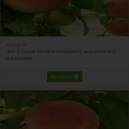
Nektar H
rése 5 nappal követi a Redhaven-t, augusztus első
dekádjában.
Bővebben