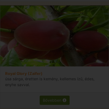
Royal Glory (Zaifer)
úsa sárga, éretten is kemény, kellemes ízű, édes,
enyhe savval.
Bővebben