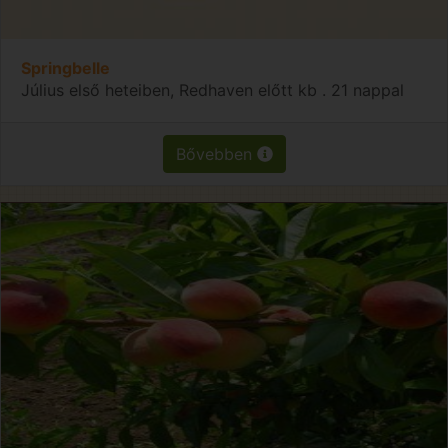
Springbelle
Július első heteiben, Redhaven előtt kb . 21 nappal
Bővebben