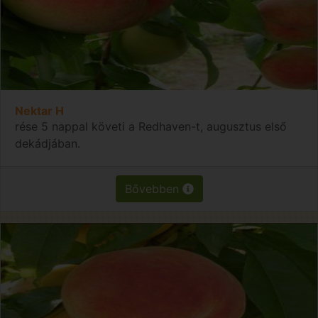
Nektar H
rése 5 nappal követi a Redhaven-t, augusztus első
dekádjában.
Bővebben