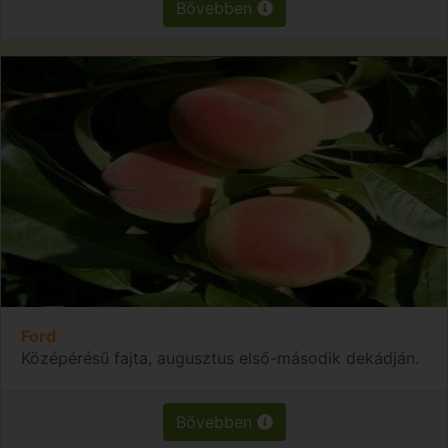
Bővebben
Ford
Középérésű fajta, augusztus első-második dekádján.
Bővebben