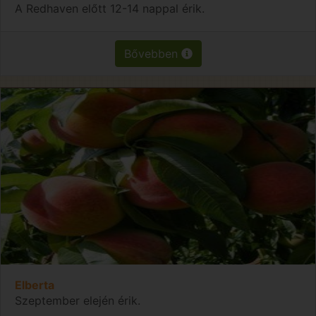
A Redhaven előtt 12-14 nappal érik.
Bővebben
Elberta
Szeptember elején érik.