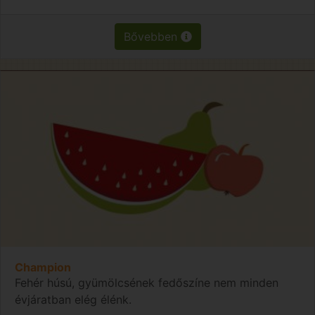
Bővebben
Champion
Fehér húsú, gyümölcsének fedőszíne nem minden
évjáratban elég élénk.