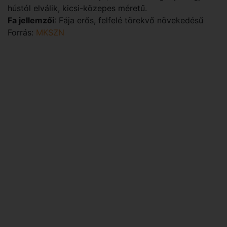
hústól elválik, kicsi-közepes méretű.
Fa jellemzői
: Fája erős, felfelé törekvő növekedésű
Forrás:
MKSZN