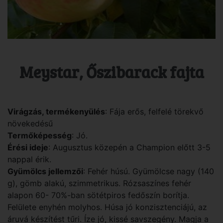
Meystar, Őszibarack fajta
Virágzás, termékenyülés
: Fája erős, felfelé törekvő
növekedésű
Termőképesség
: Jó.
Érési ideje
: Augusztus közepén a Champion előtt 3-5
nappal érik.
Gyümölcs jellemzői
: Fehér húsú. Gyümölcse nagy (140
g), gömb alakú, szimmetrikus. Rózsaszínes fehér
alapon 60- 70%-ban sötétpiros fedőszín borítja.
Felülete enyhén molyhos. Húsa jó konzisztenciájú, az
áruvá készítést tűri. Íze jó, kissé savszegény. Magja a