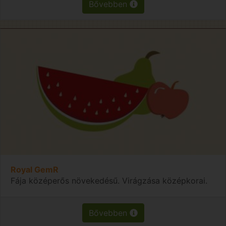
Bővebben
Royal GemR
Fája középerős növekedésű. Virágzása középkorai.
Bővebben