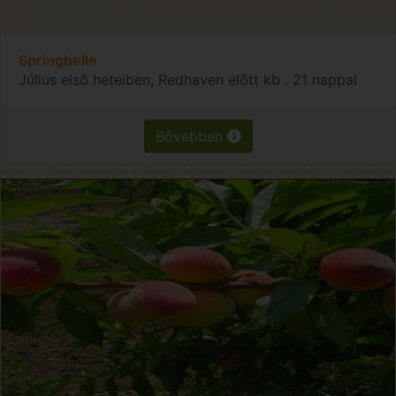
Springbelle
Július első heteiben, Redhaven előtt kb . 21 nappal
Bővebben