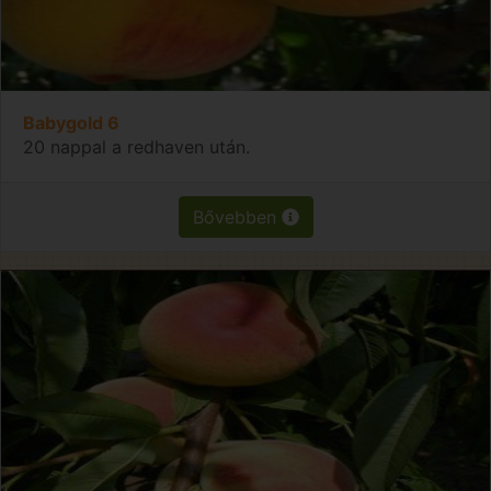
Babygold 6
20 nappal a redhaven után.
Bővebben