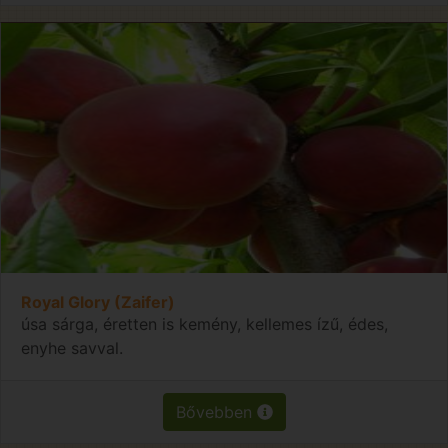
Royal Glory (Zaifer)
úsa sárga, éretten is kemény, kellemes ízű, édes,
enyhe savval.
Bővebben