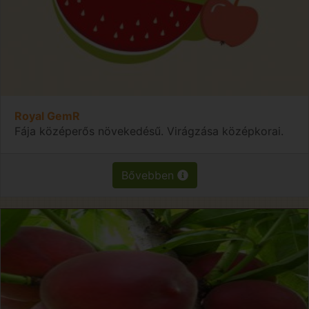
Royal GemR
Fája középerős növekedésű. Virágzása középkorai.
Bővebben