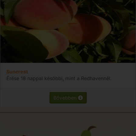
Suncrest
Érése 18 nappal későbbi, mint a Redhavennél.
Bővebben