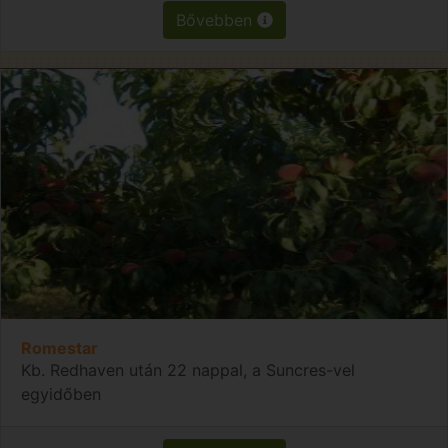
Bővebben
Romestar
Kb. Redhaven után 22 nappal, a Suncres-vel
egyidőben