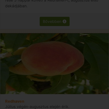
dekádjában.
Bővebben
Redhaven
Július végén-augusztus elején érik.