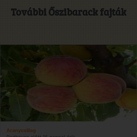
További Őszibarack fajták
Aranycsillag
Redhaven előtt 15 nappal érik