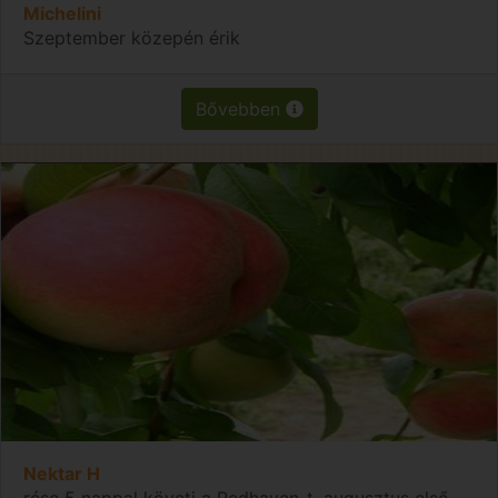
Michelini
Szeptember közepén érik
Bővebben
Nektar H
rése 5 nappal követi a Redhaven-t, augusztus első