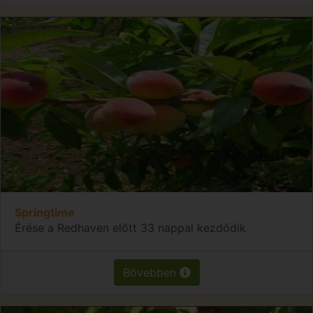
Springtime
Érése a Redhaven előtt 33 nappal kezdődik
Bővebben