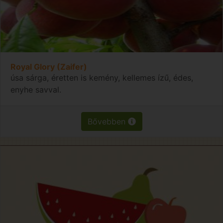
Royal Glory (Zaifer)
úsa sárga, éretten is kemény, kellemes ízű, édes,
enyhe savval.
Bővebben