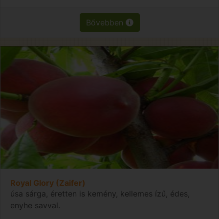
Bővebben
Royal Glory (Zaifer)
úsa sárga, éretten is kemény, kellemes ízű, édes,
enyhe savval.