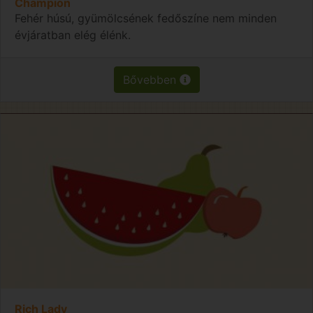
Champion
Fehér húsú, gyümölcsének fedőszíne nem minden
évjáratban elég élénk.
Bővebben
Rich Lady