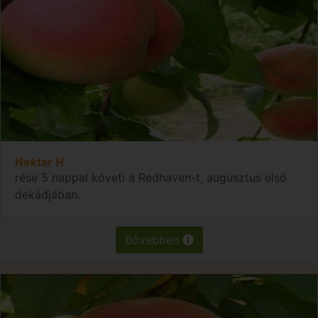
Nektar H
rése 5 nappal követi a Redhaven-t, augusztus első
dekádjában.
Bővebben