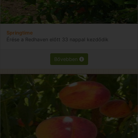
Springtime
Érése a Redhaven előtt 33 nappal kezdődik
Bővebben