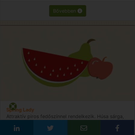
Bővebben
Spring Lady
Attraktív piros fedőszínnel rendelkezik. Húsa sárga,
éretten is kemény, jó ízű.