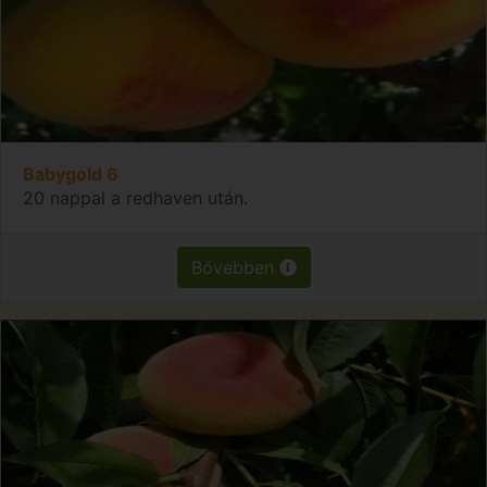
Babygold 6
20 nappal a redhaven után.
Bővebben