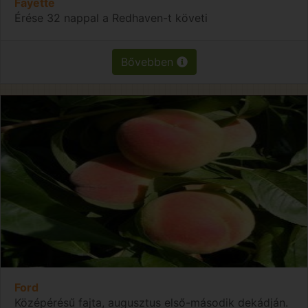
Fayette
Érése 32 nappal a Redhaven-t követi
Bővebben
Ford
Középérésű fajta, augusztus első-második dekádján.