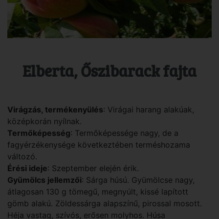
Elberta, Őszibarack fajta
Virágzás, termékenyülés
: Virágai harang alakúak,
középkorán nyílnak.
Termőképesség
: Termőképessége nagy, de a
fagyérzékenysége következtében terméshozama
változó.
Érési ideje
: Szeptember elején érik.
Gyümölcs jellemzői
: Sárga húsú. Gyümölcse nagy,
átlagosan 130 g tömegű, megnyúlt, kissé lapított
gömb alakú. Zöldessárga alapszínű, pirossal mosott.
Héja vastag, szívós, erősen molyhos. Húsa