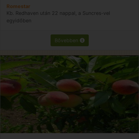
Romestar
Kb. Redhaven után 22 nappal, a Suncres-vel
egyidőben
Bővebben