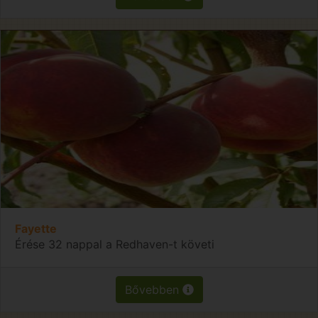
Fayette
Érése 32 nappal a Redhaven-t követi
Bővebben