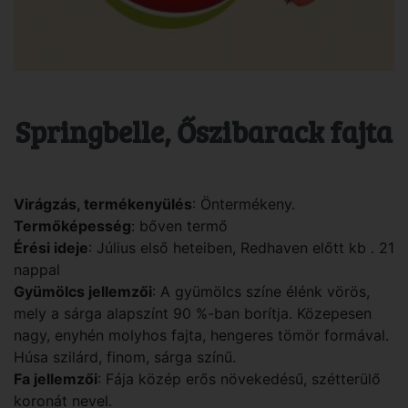
Springbelle, Őszibarack fajta
Virágzás, termékenyülés
: Öntermékeny.
Termőképesség
: bőven termő
Érési ideje
: Július első heteiben, Redhaven előtt kb . 21
nappal
Gyümölcs jellemzői
: A gyümölcs színe élénk vörös,
mely a sárga alapszínt 90 %-ban borítja. Közepesen
nagy, enyhén molyhos fajta, hengeres tömör formával.
Húsa szilárd, finom, sárga színű.
Fa jellemzői
: Fája közép erős növekedésű, szétterülő
koronát nevel.