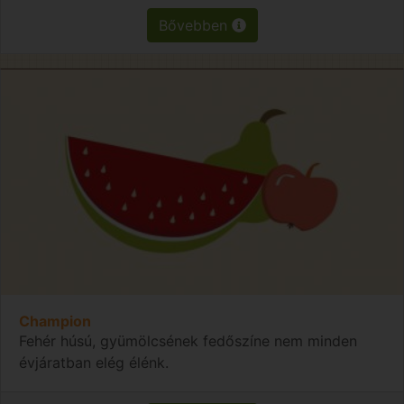
Bővebben
Champion
Fehér húsú, gyümölcsének fedőszíne nem minden
évjáratban elég élénk.