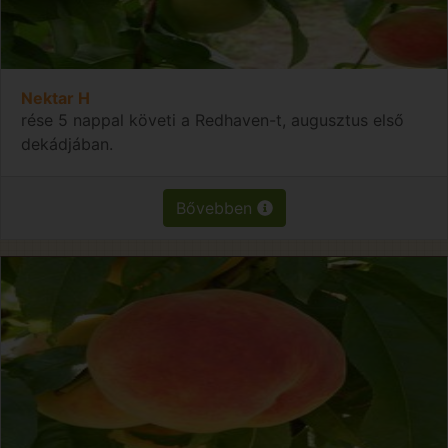
Nektar H
rése 5 nappal követi a Redhaven-t, augusztus első
dekádjában.
Bővebben