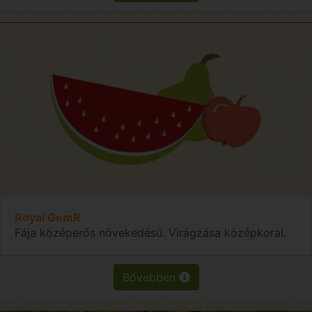
Royal GemR
Fája középerős növekedésű. Virágzása középkorai.
Bővebben