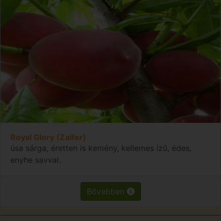
Royal Glory (Zaifer)
úsa sárga, éretten is kemény, kellemes ízű, édes,
enyhe savval.
Bővebben