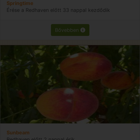
Springtime
Érése a Redhaven előtt 33 nappal kezdődik
Bővebben
Sunbeam
Redhaven előtt 2 nappal érik.