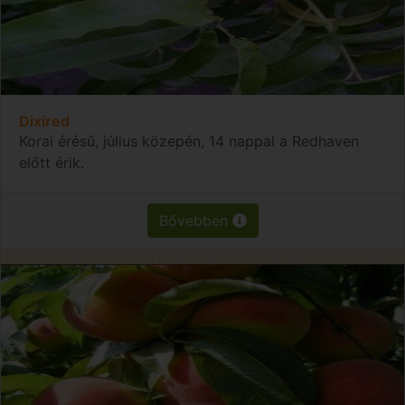
Dixired
Korai érésű, július közepén, 14 nappal a Redhaven
előtt érik.
Bővebben