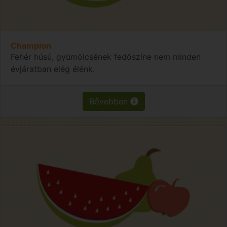
Champion
Fehér húsú, gyümölcsének fedőszíne nem minden
évjáratban elég élénk.
Bővebben