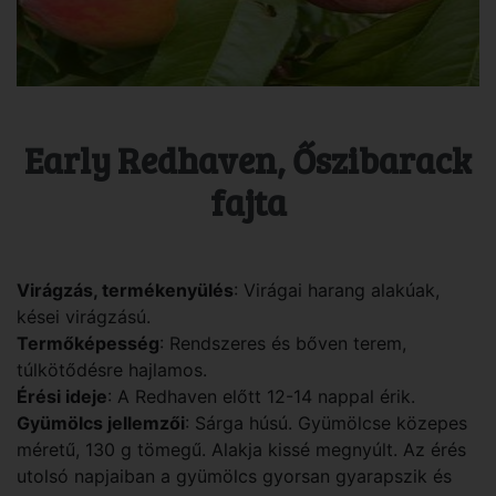
Early Redhaven, Őszibarack
fajta
Virágzás, termékenyülés
: Virágai harang alakúak,
kései virágzású.
Termőképesség
: Rendszeres és bőven terem,
túlkötődésre hajlamos.
Érési ideje
: A Redhaven előtt 12-14 nappal érik.
Gyümölcs jellemzői
: Sárga húsú. Gyümölcse közepes
méretű, 130 g tömegű. Alakja kissé megnyúlt. Az érés
utolsó napjaiban a gyümölcs gyorsan gyarapszik és