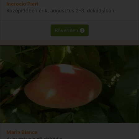
Incrocio Pieri
Középidőben érik, augusztus 2-3. dekádjában.
Bővebben
Maria Bianca
Augusztus első dekádja