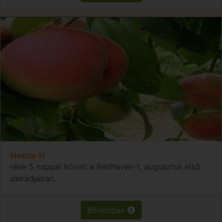
Nektar H
rése 5 nappal követi a Redhaven-t, augusztus első
dekádjában.
Bővebben