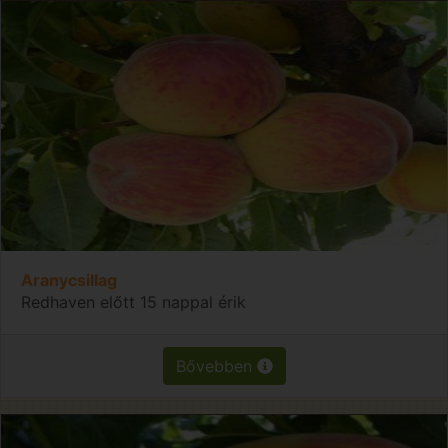
Aranycsillag
Redhaven előtt 15 nappal érik
Bővebben