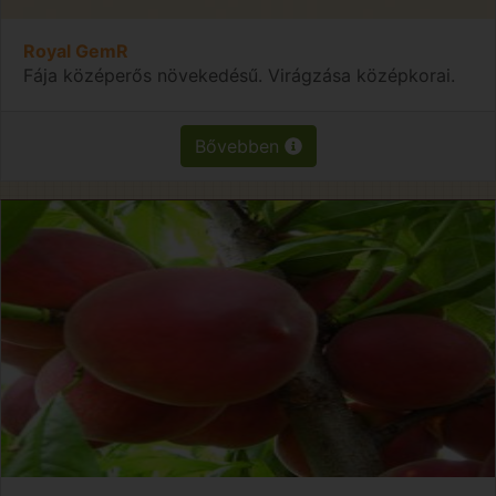
Royal GemR
Fája középerős növekedésű. Virágzása középkorai.
Bővebben