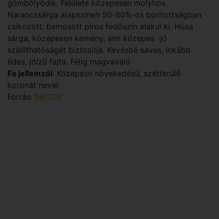
gömbölyödik. Felülete közepesen molyhos.
Narancssárga alapszínen 50-80%-os borítottságban
csíkozott, bemosott piros fedőszín alakul ki. Húsa
sárga, közepesen kemény, ami közepes -jó
szállíthatóságát biztosítja. Kevésbé savas, inkább
édes, jóízű fajta. Félig magvaváló
Fa jellemzői
: Közepesn növekedésű, szétterülő
koronát nevel
Forrás:
MKSZN