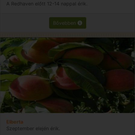
A Redhaven előtt 12-14 nappal érik.
Bővebben
Elberta
Szeptember elején érik.