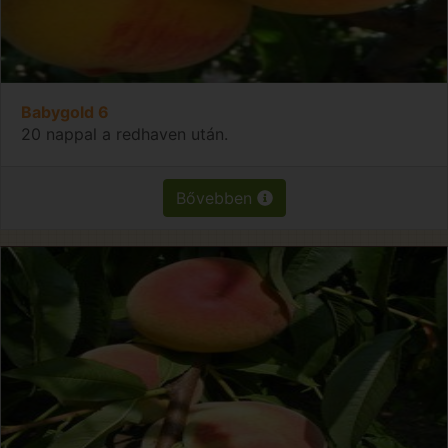
Babygold 6
20 nappal a redhaven után.
Bővebben