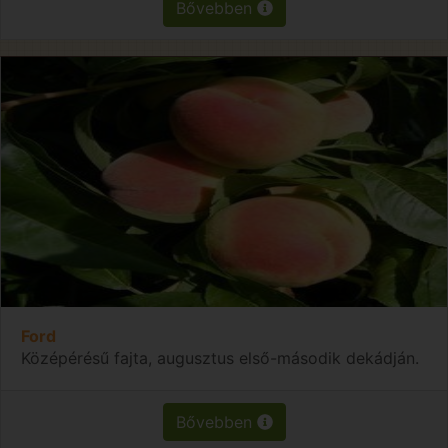
Bővebben
Ford
Középérésű fajta, augusztus első-második dekádján.
Bővebben