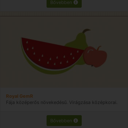
Bővebben
Royal GemR
Fája középerős növekedésű. Virágzása középkorai.
Bővebben