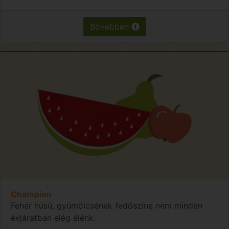
Bővebben
Champion
Fehér húsú, gyümölcsének fedőszíne nem minden
évjáratban elég élénk.