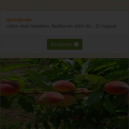
Springbelle
Július első heteiben, Redhaven előtt kb . 21 nappal
Bővebben