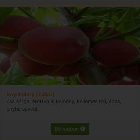
Royal Glory (Zaifer)
úsa sárga, éretten is kemény, kellemes ízű, édes,
enyhe savval.
Bővebben