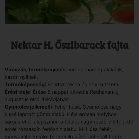
Nektar H, Őszibarack fajta
Virágzás, termékenyülés
: Virágai harang alakúak,
későn nyílnak.
Termőképesség
: Rendszeresen és bőven terem.
Érési ideje
: Érése 5 nappal követi a Redhaven-t,
augusztus első dekádjában.
Gyümölcs jellemzői
: Fehér húsú. Gyümölcse nagy,
kissé lapított gömb alakú. Héja erősen molyhos,
sárgásfehér alapszínen a felület nagy részére kiterjedő
sötét rózsaszín fedőszín alakul ki. Húsa fehér,
magvaváló, kiváló, harmonikus ízű. Jól szállítható.