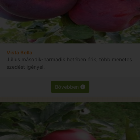
Vista Bella
Július második-harmadik hetében érik, több menetes
szedést igényel.
Bővebben