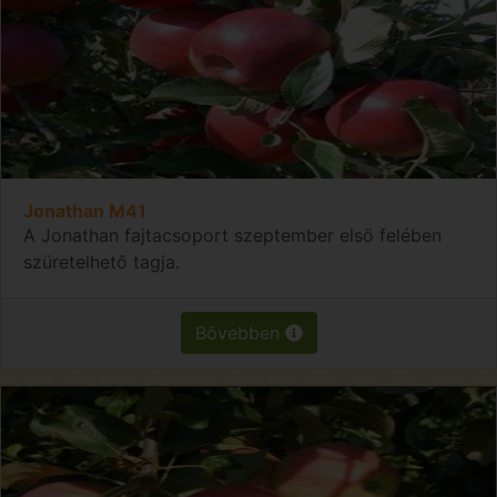
Jonathan M41
A Jonathan fajtacsoport szeptember első felében
szüretelhető tagja.
Bővebben