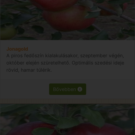
Jonagold
A piros fedőszín kialakulásakor, szeptember végén,
október elején szüretelhető. Optimális szedési ideje
rövid, hamar túlérik.
Bővebben