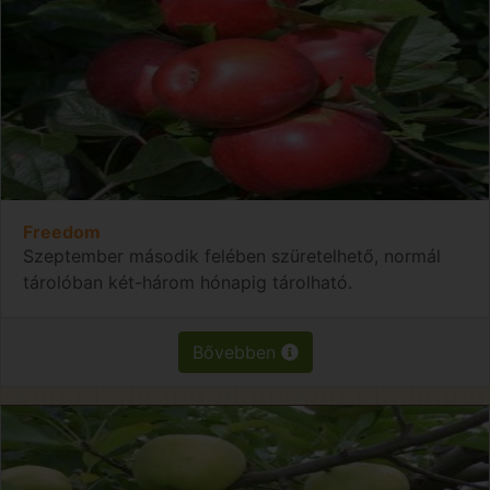
Freedom
Szeptember második felében szüretelhető, normál
tárolóban két-három hónapig tárolható.
Bővebben