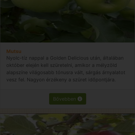
Mutsu
Nyolc-tíz nappal a Golden Delicious után, általában
október elején kell szüretelni, amikor a mélyzöld
alapszíne világosabb tónusra vált, sárgás árnyalatot
vesz fel. Nagyon érzékeny a szüret időpontjára.
Bővebben