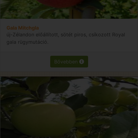
Gala Mitchgla
új-Zélandon előállított, sötét piros, csíkozott Royal
gala rügymutáció.
Bővebben