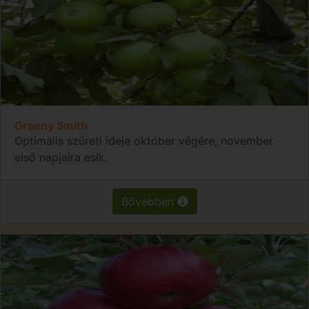
Granny Smith
Optimális szüreti ideje október végére, november
első napjaira esik.
Bővebben