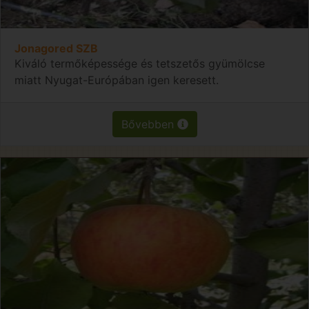
Jonagored SZB
Kiváló termőképessége és tetszetős gyümölcse
miatt Nyugat-Európában igen keresett.
Bővebben