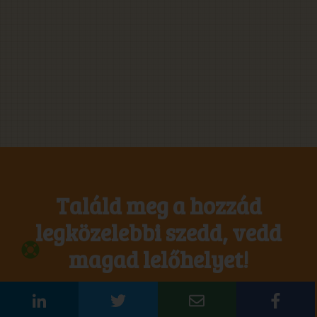
Találd meg a hozzád
legközelebbi szedd, vedd
magad lelőhelyet!