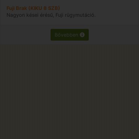
Fuji Brak (KIKU 8 SZB)
Nagyon kései érésű, Fuji rügymutáció.
Bővebben