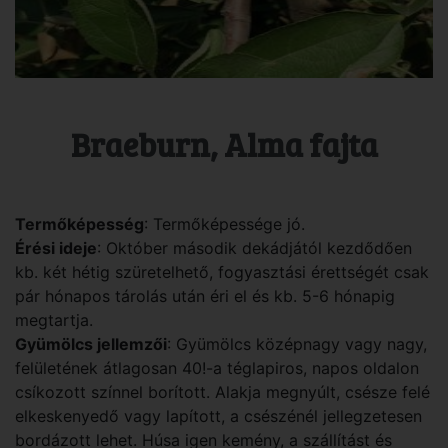
Braeburn, Alma fajta
Termőképesség
: Termőképessége jó.
Érési ideje
: Október második dekádjától kezdődően
kb. két hétig szüretelhető, fogyasztási érettségét csak
pár hónapos tárolás után éri el és kb. 5-6 hónapig
megtartja.
Gyümölcs jellemzői
: Gyümölcs középnagy vagy nagy,
felületének átlagosan 40!-a téglapiros, napos oldalon
csíkozott színnel borított. Alakja megnyúlt, csésze felé
elkeskenyedő vagy lapított, a csészénél jellegzetesen
bordázott lehet. Húsa igen kemény, a szállítást és