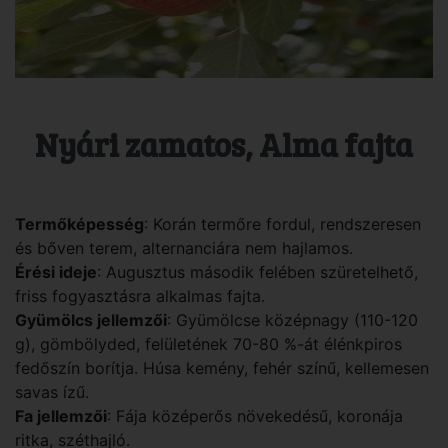
Nyári zamatos, Alma fajta
Termőképesség
: Korán termőre fordul, rendszeresen
és bőven terem, alternanciára nem hajlamos.
Érési ideje
: Augusztus második felében szüretelhető,
friss fogyasztásra alkalmas fajta.
Gyümölcs jellemzői
: Gyümölcse középnagy (110-120
g), gömbölyded, felületének 70-80 %-át élénkpiros
fedőszín borítja. Húsa kemény, fehér színű, kellemesen
savas ízű.
Fa jellemzői
: Fája középerős növekedésű, koronája
ritka, széthajló.