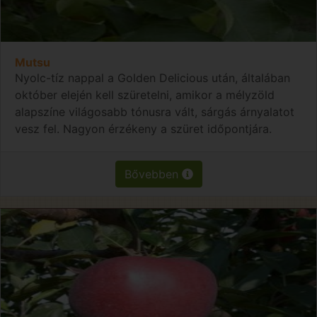
Mutsu
Nyolc-tíz nappal a Golden Delicious után, általában
október elején kell szüretelni, amikor a mélyzöld
alapszíne világosabb tónusra vált, sárgás árnyalatot
vesz fel. Nagyon érzékeny a szüret időpontjára.
Bővebben