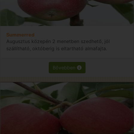
Summerred
Augusztus közepén 2 menetben szedhető, jól
szállítható, októberig is eltartható almafajta.
Bővebben