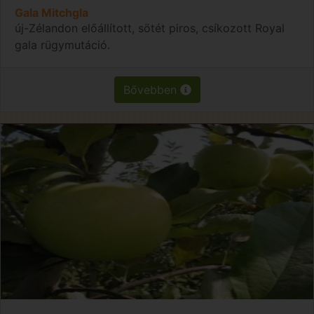
Gala Mitchgla
új-Zélandon előállított, sötét piros, csíkozott Royal
gala rügymutáció.
Bővebben