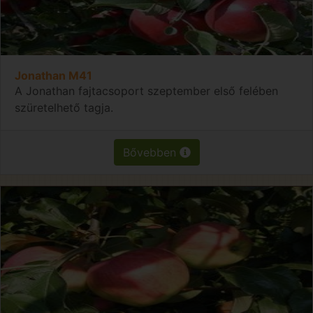
Jonathan M41
A Jonathan fajtacsoport szeptember első felében
szüretelhető tagja.
Bővebben