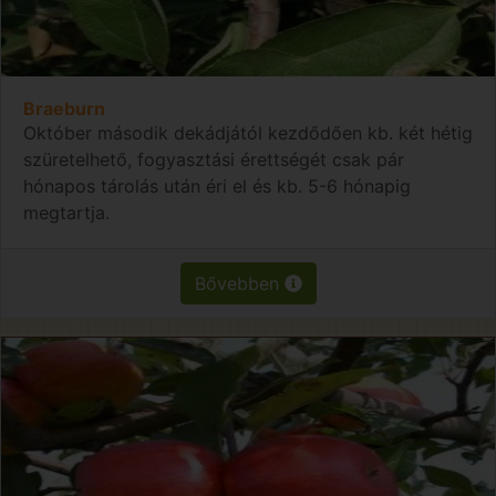
Braeburn
Október második dekádjától kezdődően kb. két hétig
szüretelhető, fogyasztási érettségét csak pár
hónapos tárolás után éri el és kb. 5-6 hónapig
megtartja.
Bővebben