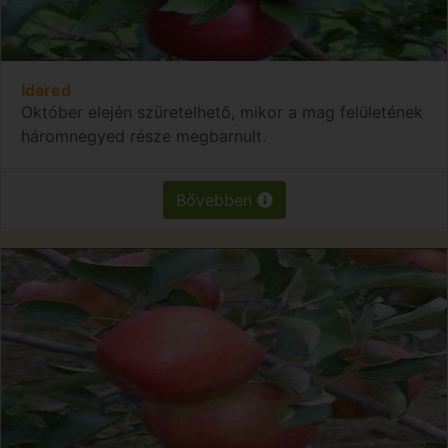
Idared
Október elején szüretelhető, mikor a mag felületének
háromnegyed része megbarnult.
Bővebben