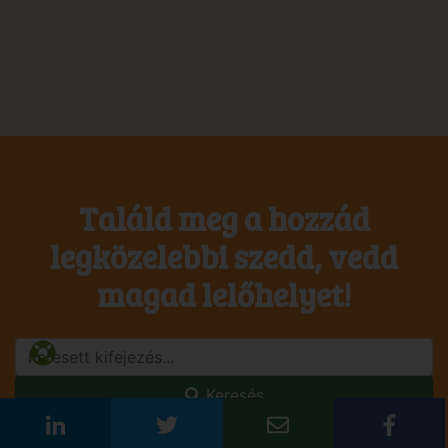
Találd meg a hozzád
legközelebbi szedd, vedd
magad lelőhelyet!
Keresés