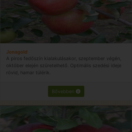
Jonagold
A piros fedőszín kialakulásakor, szeptember végén,
október elején szüretelhető. Optimális szedési ideje
rövid, hamar túlérik.
Bővebben