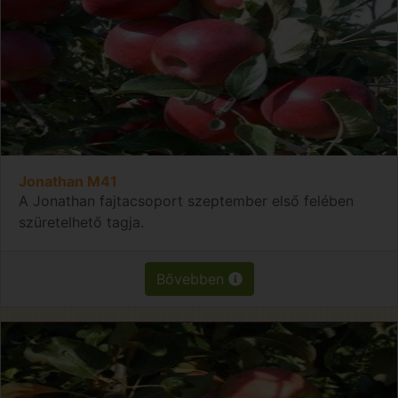
Jonathan M41
A Jonathan fajtacsoport szeptember első felében
szüretelhető tagja.
Bővebben