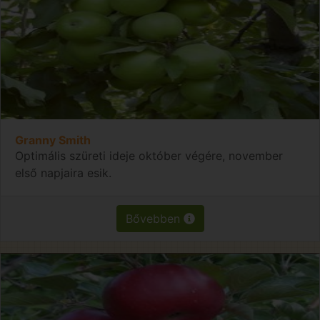
Granny Smith
Optimális szüreti ideje október végére, november
első napjaira esik.
Bővebben