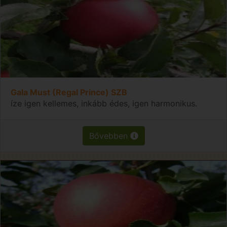
Gala Must (Regal Prince) SZB
íze igen kellemes, inkább édes, igen harmonikus.
Bővebben