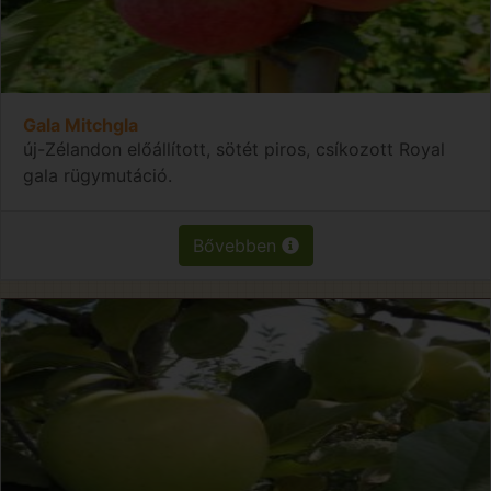
Gala Mitchgla
új-Zélandon előállított, sötét piros, csíkozott Royal
gala rügymutáció.
Bővebben