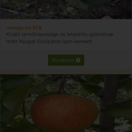
Jonagored SZB
Kiváló termőképessége és tetszetős gyümölcse
miatt Nyugat-Európában igen keresett.
Bővebben