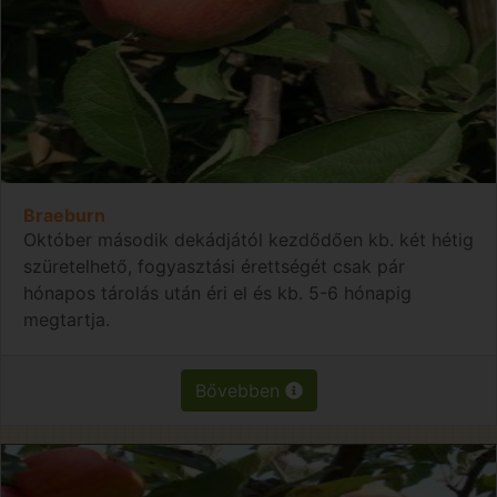
Braeburn
Október második dekádjától kezdődően kb. két hétig
szüretelhető, fogyasztási érettségét csak pár
hónapos tárolás után éri el és kb. 5-6 hónapig
megtartja.
Bővebben