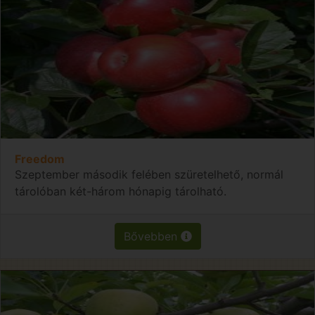
Freedom
Szeptember második felében szüretelhető, normál
tárolóban két-három hónapig tárolható.
Bővebben