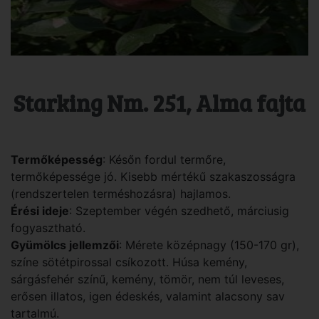
Starking Nm. 251, Alma fajta
Termőképesség
: Későn fordul termőre,
termőképessége jó. Kisebb mértékű szakaszosságra
(rendszertelen terméshozásra) hajlamos.
Érési ideje
: Szeptember végén szedhető, márciusig
fogyasztható.
Gyümölcs jellemzői
: Mérete középnagy (150-170 gr),
színe sötétpirossal csíkozott. Húsa kemény,
sárgásfehér színű, kemény, tömör, nem túl leveses,
erősen illatos, igen édeskés, valamint alacsony sav
tartalmú.