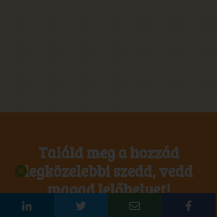
Találd meg a hozzád
legközelebbi szedd, vedd
magad lelőhelyet!