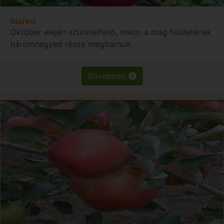
Idared
Október elején szüretelhető, mikor a mag felületének
háromnegyed része megbarnult.
Bővebben