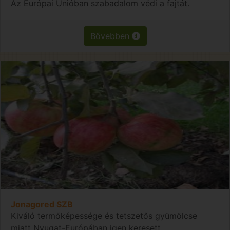
Az Európai Unióban szabadalom védi a fajtát.
Bővebben
Jonagored SZB
Kiváló termőképessége és tetszetős gyümölcse
miatt Nyugat-Európában igen keresett.