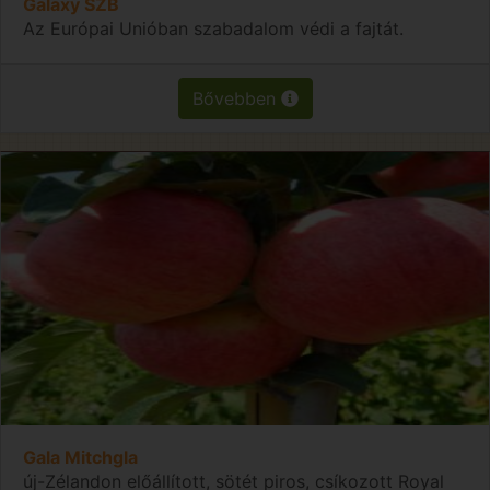
Galaxy SZB
Az Európai Unióban szabadalom védi a fajtát.
Bővebben
Gala Mitchgla
új-Zélandon előállított, sötét piros, csíkozott Royal