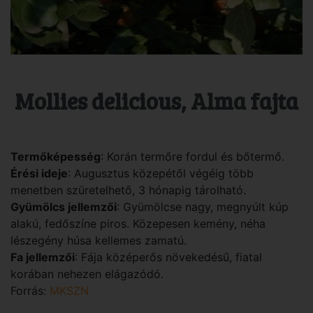
Mollies delicious, Alma fajta
Termőképesség
: Korán termőre fordul és bőtermő.
Érési ideje
: Augusztus közepétől végéig több
menetben szüretelhető, 3 hónapig tárolható.
Gyümölcs jellemzői
: Gyümölcse nagy, megnyúlt kúp
alakú, fedőszíne piros. Közepesen kemény, néha
lészegény húsa kellemes zamatú.
Fa jellemzői
: Fája középerős növekedésű, fiatal
korában nehezen elágazódó.
Forrás:
MKSZN