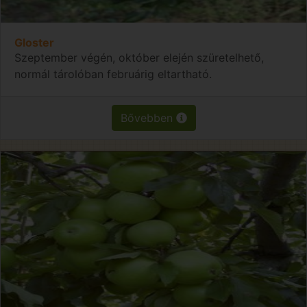
Gloster
Szeptember végén, október elején szüretelhető,
normál tárolóban februárig eltartható.
Bővebben