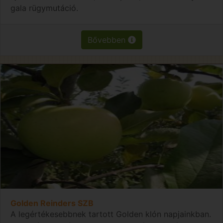
gala rügymutáció.
Bővebben
Golden Reinders SZB
A legértékesebbnek tartott Golden klón napjainkban.