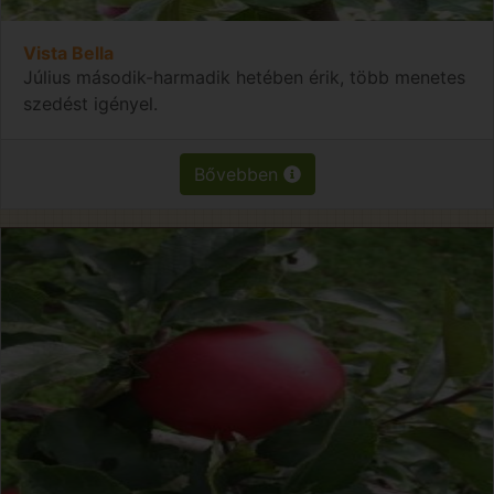
Vista Bella
Július második-harmadik hetében érik, több menetes
szedést igényel.
Bővebben