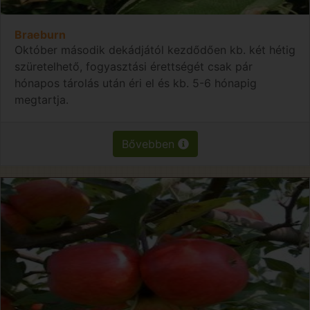
Braeburn
Október második dekádjától kezdődően kb. két hétig
szüretelhető, fogyasztási érettségét csak pár
hónapos tárolás után éri el és kb. 5-6 hónapig
megtartja.
Bővebben