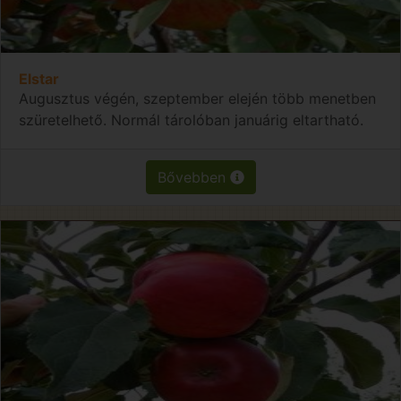
Elstar
Augusztus végén, szeptember elején több menetben
szüretelhető. Normál tárolóban januárig eltartható.
Bővebben