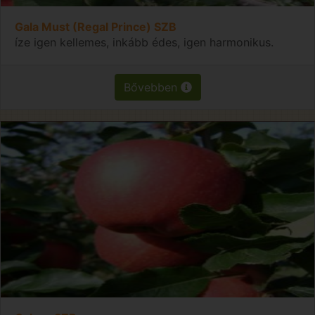
Gala Must (Regal Prince) SZB
íze igen kellemes, inkább édes, igen harmonikus.
Bővebben