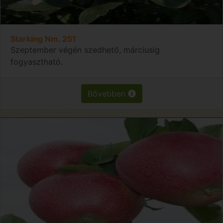
Starking Nm. 251
Szeptember végén szedhető, márciusig
fogyasztható.
Bővebben