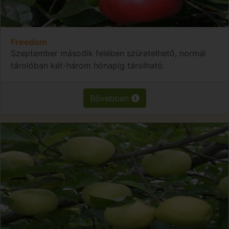
Freedom
Szeptember második felében szüretelhető, normál
tárolóban két-három hónapig tárolható.
Bővebben