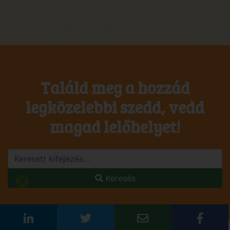
Találd meg a hozzád
legközelebbi szedd, vedd
magad lelőhelyet!
Keresés