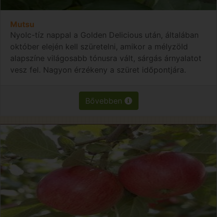
Mutsu
Nyolc-tíz nappal a Golden Delicious után, általában
október elején kell szüretelni, amikor a mélyzöld
alapszíne világosabb tónusra vált, sárgás árnyalatot
vesz fel. Nagyon érzékeny a szüret időpontjára.
Bővebben