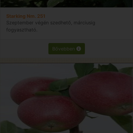
Starking Nm. 251
Szeptember végén szedhető, márciusig
fogyasztható.
Bővebben