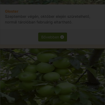
Gloster
Szeptember végén, október elején szüretelhető,
normál tárolóban februárig eltartható.
Bővebben