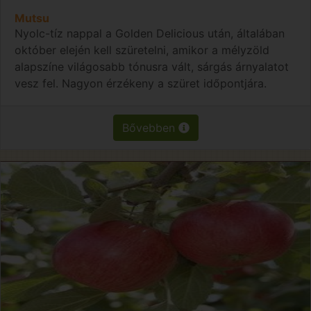
Mutsu
Nyolc-tíz nappal a Golden Delicious után, általában
október elején kell szüretelni, amikor a mélyzöld
alapszíne világosabb tónusra vált, sárgás árnyalatot
vesz fel. Nagyon érzékeny a szüret időpontjára.
Bővebben