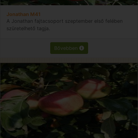
Jonathan M41
A Jonathan fajtacsoport szeptember első felében
szüretelhető tagja.
Bővebben