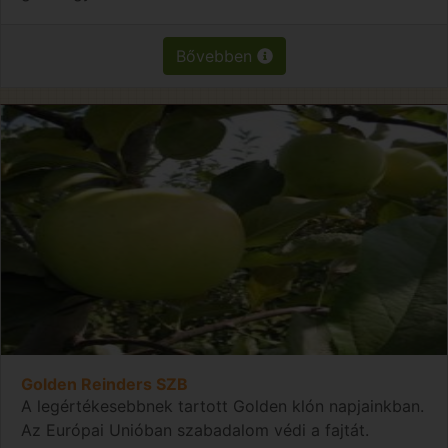
Bővebben
Golden Reinders SZB
A legértékesebbnek tartott Golden klón napjainkban.
Az Európai Unióban szabadalom védi a fajtát.