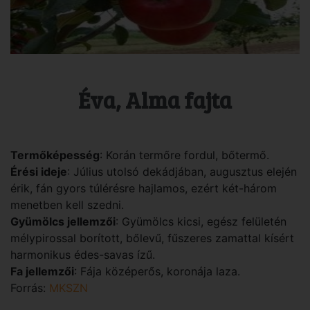
Éva, Alma fajta
Termőképesség
: Korán termőre fordul, bőtermő.
Érési ideje
: Július utolsó dekádjában, augusztus elején
érik, fán gyors túlérésre hajlamos, ezért két-három
menetben kell szedni.
Gyümölcs jellemzői
: Gyümölcs kicsi, egész felületén
mélypirossal borított, bőlevű, fűszeres zamattal kísért
harmonikus édes-savas ízű.
Fa jellemzői
: Fája középerős, koronája laza.
Forrás:
MKSZN