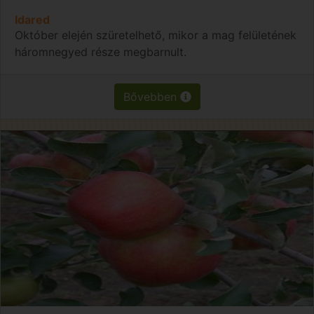
Idared
Október elején szüretelhető, mikor a mag felületének
háromnegyed része megbarnult.
Bővebben