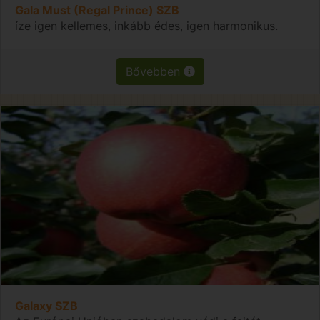
Gala Must (Regal Prince) SZB
íze igen kellemes, inkább édes, igen harmonikus.
Bővebben
Galaxy SZB