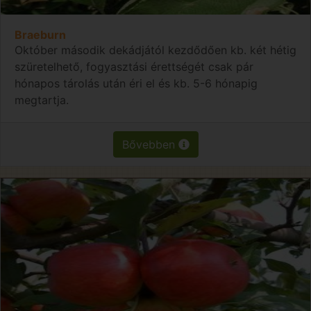
Braeburn
Október második dekádjától kezdődően kb. két hétig
szüretelhető, fogyasztási érettségét csak pár
hónapos tárolás után éri el és kb. 5-6 hónapig
megtartja.
Bővebben