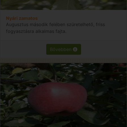
Nyári zamatos
Augusztus második felében szüretelhető, friss
fogyasztásra alkalmas fajta.
Bővebben