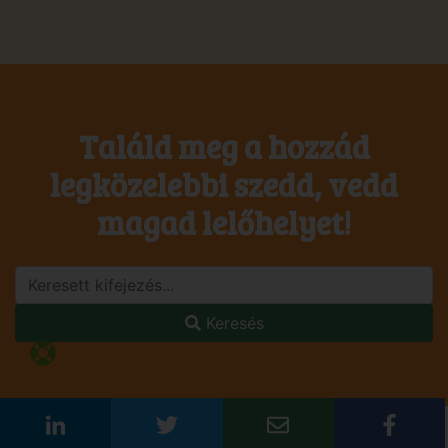
Találd meg a hozzád
legközelebbi szedd, vedd
magad lelőhelyet!
Keresés