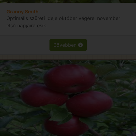
Granny Smith
Optimális szüreti ideje október végére, november
első napjaira esik.
Bővebben