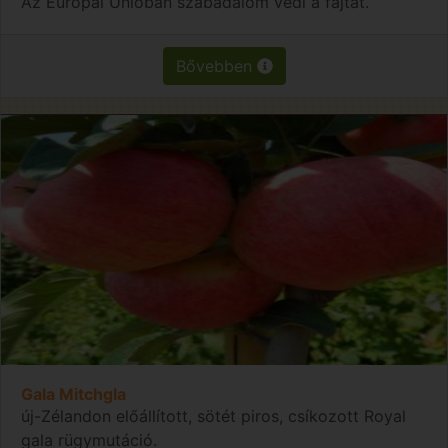
Az Európai Unióban szabadalom védi a fajtát.
Bővebben
Gala Mitchgla
új-Zélandon előállított, sötét piros, csíkozott Royal
gala rügymutáció.