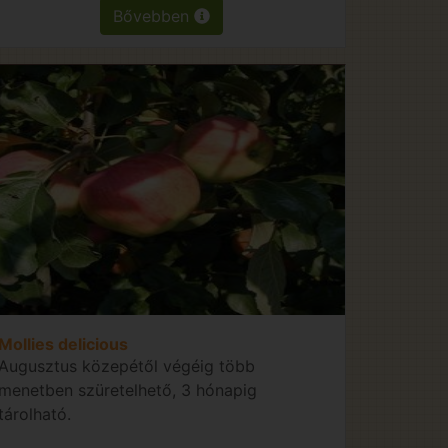
Bővebben
Mollies delicious
Augusztus közepétől végéig több
menetben szüretelhető, 3 hónapig
tárolható.