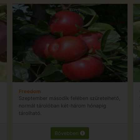
Freedom
Szeptember második felében szüretelhető,
normál tárolóban két-három hónapig
tárolható.
Bővebben