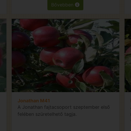
Bővebben
Jonathan M41
A Jonathan fajtacsoport szeptember első
felében szüretelhető tagja.