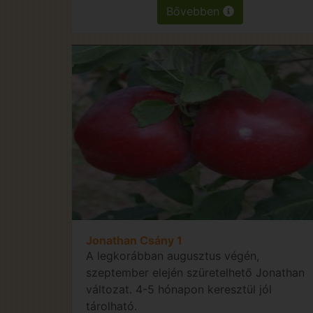
Bővebben
Jonathan Csány 1
A legkorábban augusztus végén,
szeptember elején szüretelhető Jonathan
változat. 4-5 hónapon keresztül jól
tárolható.