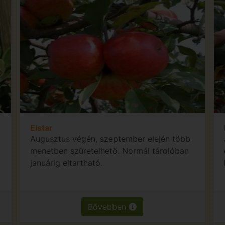
Elstar
Augusztus végén, szeptember elején több
menetben szüretelhető. Normál tárolóban
januárig eltartható.
Bővebben