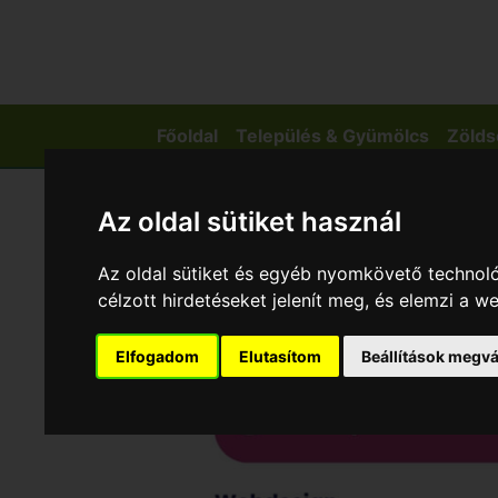
Főoldal
Település & Gyümölcs
Zölds
Az oldal sütiket használ
Az oldal sütiket és egyéb nyomkövető technoló
célzott hirdetéseket jelenít meg, és elemzi a 
Elfogadom
Elutasítom
Beállítások megvá