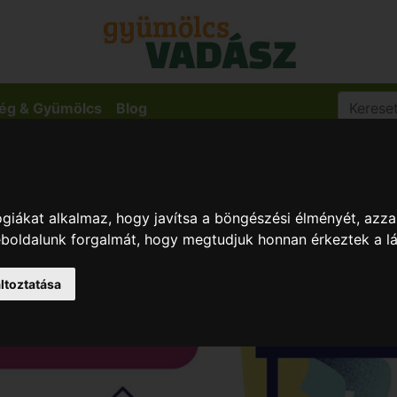
ég & Gyümölcs
Blog
giákat alkalmaz, hogy javítsa a böngészési élményét, azza
weboldalunk forgalmát, hogy megtudjuk honnan érkeztek a l
ltoztatása