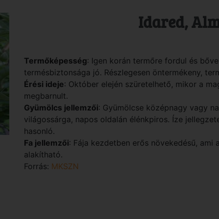
Idared, Alm
Termőképesség
: Igen korán termőre fordul és bőven
termésbiztonsága jó. Részlegesen öntermékeny, term
Érési ideje
: Október elején szüretelhető, mikor a m
megbarnult.
Gyümölcs jellemzői
: Gyümölcse középnagy vagy na
világossárga, napos oldalán élénkpiros. Íze jellegz
hasonló.
Fa jellemzői
: Fája kezdetben erős növekedésű, ami 
alakítható.
Forrás:
MKSZN