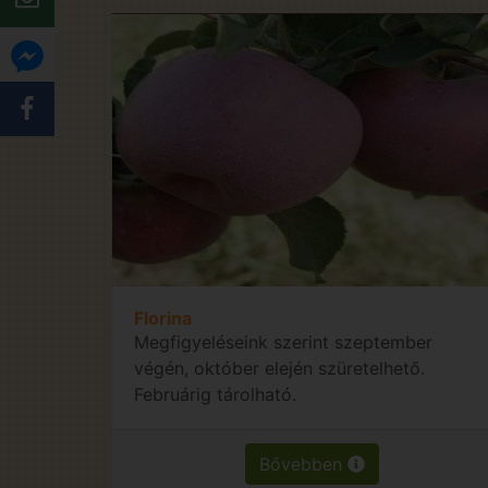
Florina
Megfigyeléseink szerint szeptember
végén, október elején szüretelhető.
Februárig tárolható.
Bővebben