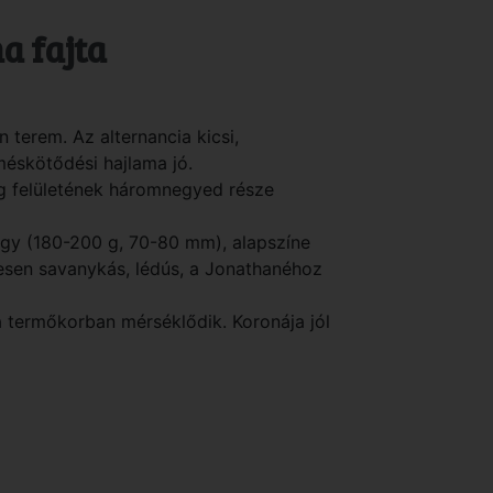
a fajta
 terem. Az alternancia kicsi,
éskötődési hajlama jó.
ag felületének háromnegyed része
gy (180-200 g, 70-80 mm), alapszíne
etesen savanykás, lédús, a Jonathanéhoz
a termőkorban mérséklődik. Koronája jól