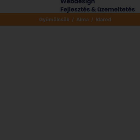
Gyümölcsök
Alma
Idared