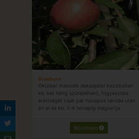
Braeburn
Október második dekádjától kezdődően
kb. két hétig szüretelhető, fogyasztási
érettségét csak pár hónapos tárolás után
éri el és kb. 5-6 hónapig megtartja.
Bővebben