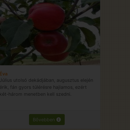
Éva
Július utolsó dekádjában, augusztus elején
érik, fán gyors túlérésre hajlamos, ezért
két-három menetben kell szedni.
Bővebben