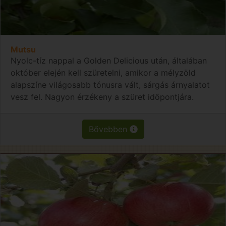
Mutsu
Nyolc-tíz nappal a Golden Delicious után, általában
október elején kell szüretelni, amikor a mélyzöld
alapszíne világosabb tónusra vált, sárgás árnyalatot
vesz fel. Nagyon érzékeny a szüret időpontjára.
Bővebben