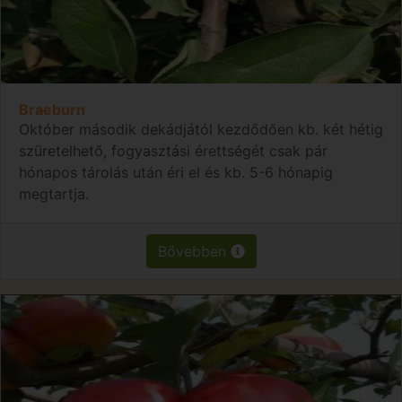
Braeburn
Október második dekádjától kezdődően kb. két hétig
szüretelhető, fogyasztási érettségét csak pár
hónapos tárolás után éri el és kb. 5-6 hónapig
megtartja.
Bővebben