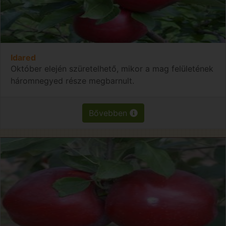
Idared
Október elején szüretelhető, mikor a mag felületének
háromnegyed része megbarnult.
Bővebben