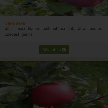
Vista Bella
Július második-harmadik hetében érik, több menetes
szedést igényel.
Bővebben