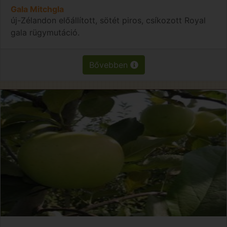
Gala Mitchgla
új-Zélandon előállított, sötét piros, csíkozott Royal
gala rügymutáció.
Bővebben