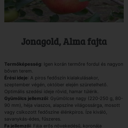
Jonagold, Alma fajta
Termőképesség
: Igen korán termőre fordul és nagyon
bőven terem.
Érési ideje
: A piros fedőszín kialakulásakor,
szeptember végén, október elején szüretelhető.
Optimális szedési ideje rövid, hamar túlérik.
Gyümölcs jellemzői
: Gyümölcse nagy (220-250 g, 80-
90 mm), héja viaszos, alapszíne világossárga, mosott
vagy csíkozott fedőszíne élénkpiros. Íze kiváló,
savanykás-édes, fűszeres.
Fa jellemzői
: Fája erős növekedésű, koronája