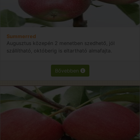
Summerred
Augusztus közepén 2 menetben szedhető, jól
szállítható, októberig is eltartható almafajta.
Bővebben