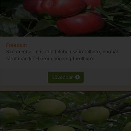
Freedom
Szeptember második felében szüretelhető, normál
tárolóban két-három hónapig tárolható.
Bővebben