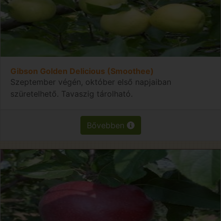
Gibson Golden Delicious (Smoothee)
Szeptember végén, október első napjaiban
szüretelhető. Tavaszig tárolható.
Bővebben