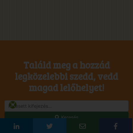
Találd meg a hozzád
legközelebbi szedd, vedd
magad lelőhelyet!
Keresés