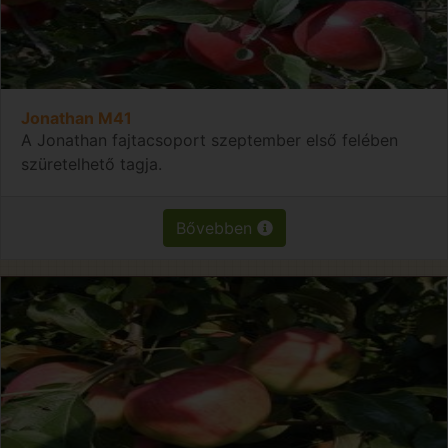
Jonathan M41
A Jonathan fajtacsoport szeptember első felében
szüretelhető tagja.
Bővebben