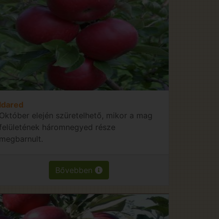
Idared
Október elején szüretelhető, mikor a mag
felületének háromnegyed része
megbarnult.
Bővebben