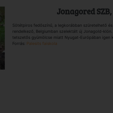
Jonagored SZB,
Sötétpiros fedőszínű, a legkorábban szüretelhető é
rendelkező, Belgiumban szelektált új Jonagold-klón.
tetszetős gyümölcse miatt Nyugat-Európában igen k
Forrás:
Palesits faiskola