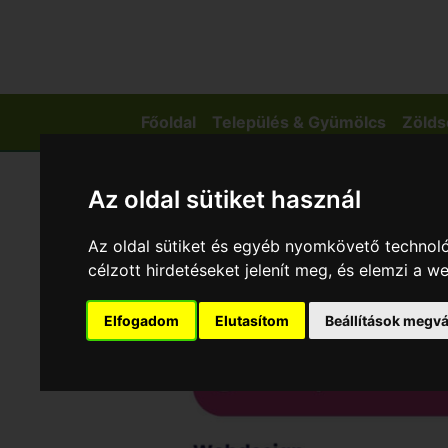
Főoldal
Település & Gyümölcs
Zölds
Az oldal sütiket használ
Az oldal sütiket és egyéb nyomkövető technoló
célzott hirdetéseket jelenít meg, és elemzi a 
Elfogadom
Elutasítom
Beállítások megvá