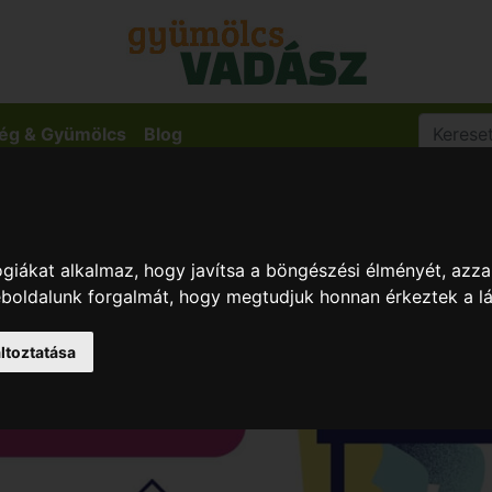
ég & Gyümölcs
Blog
giákat alkalmaz, hogy javítsa a böngészési élményét, azza
weboldalunk forgalmát, hogy megtudjuk honnan érkeztek a l
ltoztatása