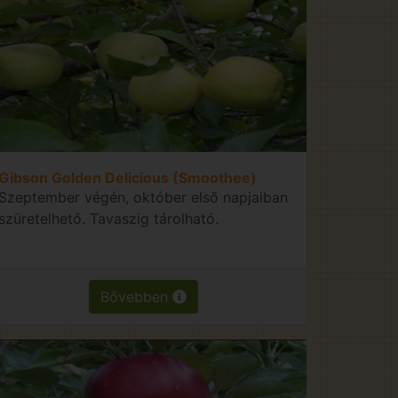
Gibson Golden Delicious (Smoothee)
Szeptember végén, október első napjaiban
szüretelhető. Tavaszig tárolható.
Bővebben