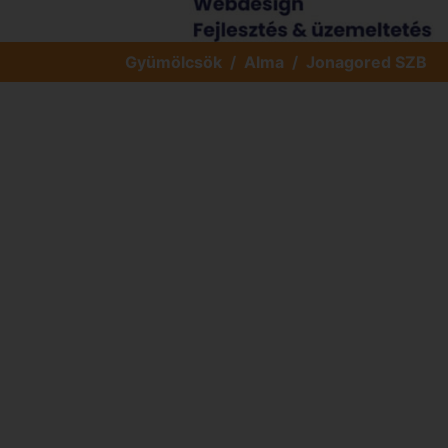
Gyümölcsök
Alma
Jonagored SZB