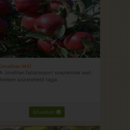
Jonathan M41
A Jonathan fajtacsoport szeptember első
felében szüretelhető tagja.
Bővebben