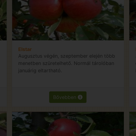
Elstar
Augusztus végén, szeptember elején több
menetben szüretelhető. Normál tárolóban
januárig eltartható.
Bővebben