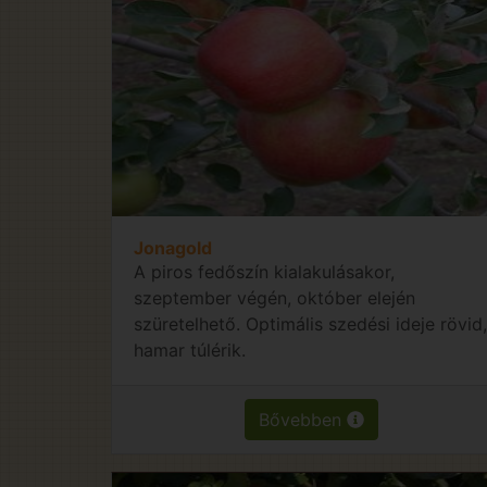
Jonagold
A piros fedőszín kialakulásakor,
szeptember végén, október elején
szüretelhető. Optimális szedési ideje rövid,
hamar túlérik.
Bővebben