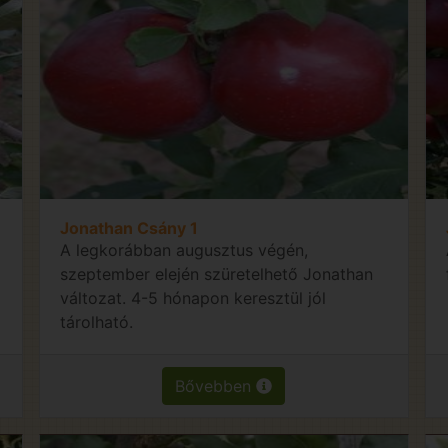
Jonathan Csány 1
A legkorábban augusztus végén,
szeptember elején szüretelhető Jonathan
változat. 4-5 hónapon keresztül jól
tárolható.
Bővebben