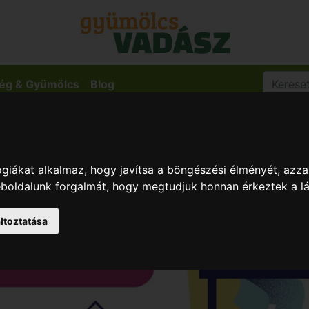
ég & Gyümölcs
Blog
giákat alkalmaz, hogy javítsa a böngészési élményét, azza
weboldalunk forgalmát, hogy megtudjuk honnan érkeztek a l
ltoztatása