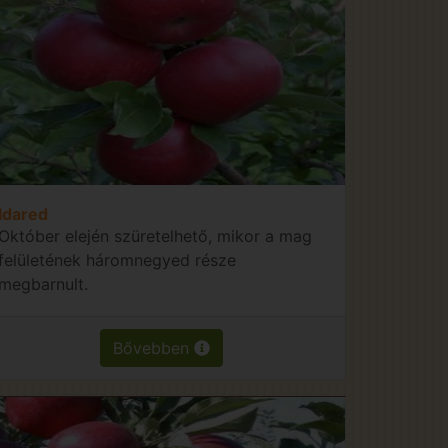
Idared
Október elején szüretelhető, mikor a mag
felületének háromnegyed része
megbarnult.
Bővebben