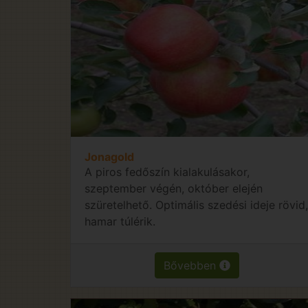
Jonagold
A piros fedőszín kialakulásakor,
szeptember végén, október elején
szüretelhető. Optimális szedési ideje rövid,
hamar túlérik.
Bővebben