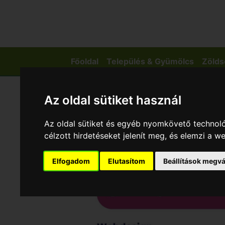
Főoldal
Település & Gyümölcs
Zölds
Az oldal sütiket használ
Az oldal sütiket és egyéb nyomkövető technoló
célzott hirdetéseket jelenít meg, és elemzi a 
Elfogadom
Elutasítom
Beállítások megvá