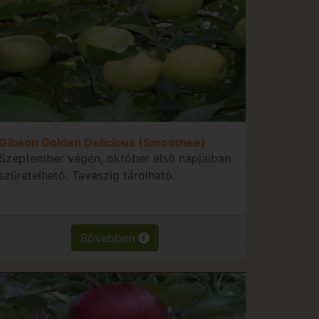
Gibson Golden Delicious (Smoothee)
Szeptember végén, október első napjaiban
szüretelhető. Tavaszig tárolható.
Bővebben