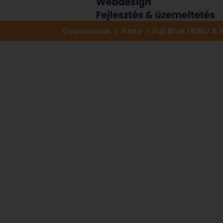
Gyümölcsök
Alma
Fuji Brak (KIKU 8 