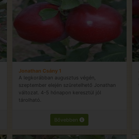
Jonathan Csány 1
A legkorábban augusztus végén,
szeptember elején szüretelhető Jonathan
változat. 4-5 hónapon keresztül jól
tárolható.
Bővebben