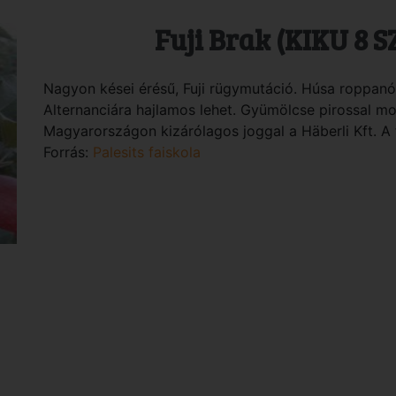
Fuji Brak (KIKU 8 S
Nagyon kései érésű, Fuji rügymutáció. Húsa roppanó,
Alternanciára hajlamos lehet. Gyümölcse pirossal mos
Magyarországon kizárólagos joggal a Häberli Kft. A f
Forrás:
Palesits faiskola