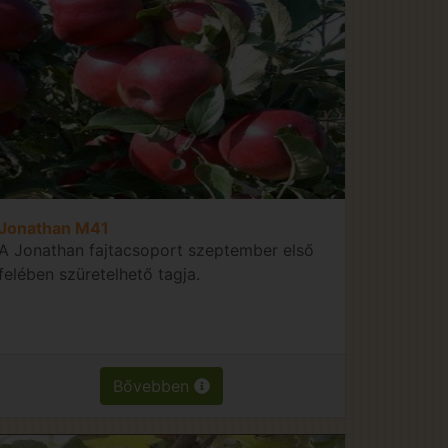
Jonathan M41
A Jonathan fajtacsoport szeptember első
felében szüretelhető tagja.
Bővebben