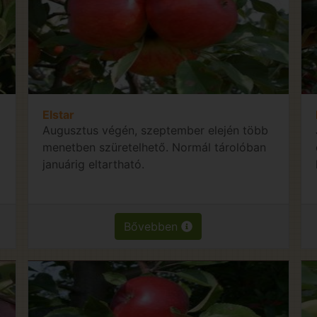
Elstar
Augusztus végén, szeptember elején több
menetben szüretelhető. Normál tárolóban
januárig eltartható.
Bővebben