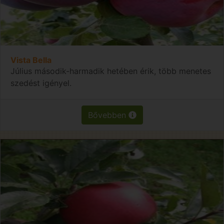
Vista Bella
Július második-harmadik hetében érik, több menetes
szedést igényel.
Bővebben