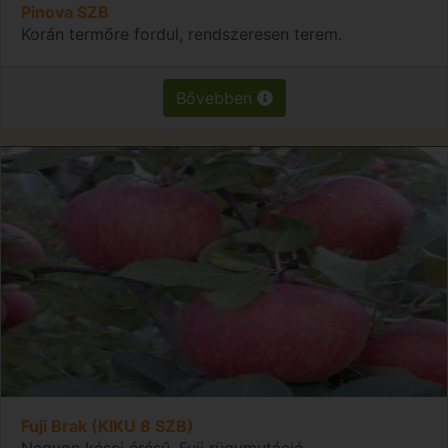
Pinova SZB
Korán termőre fordul, rendszeresen terem.
Bővebben
Fuji Brak (KIKU 8 SZB)
Nagyon kései érésű, Fuji rügymutáció.