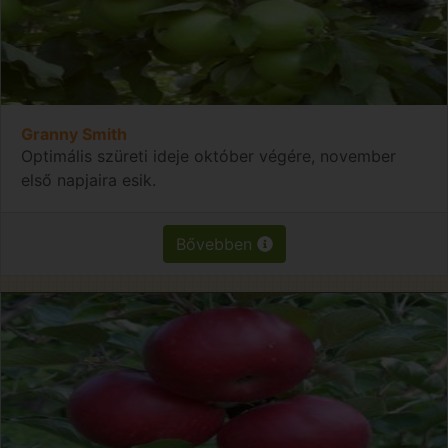
Granny Smith
Optimális szüreti ideje október végére, november
első napjaira esik.
Bővebben