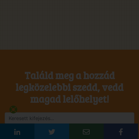
Találd meg a hozzád
legközelebbi szedd, vedd
magad lelőhelyet!
Keresés