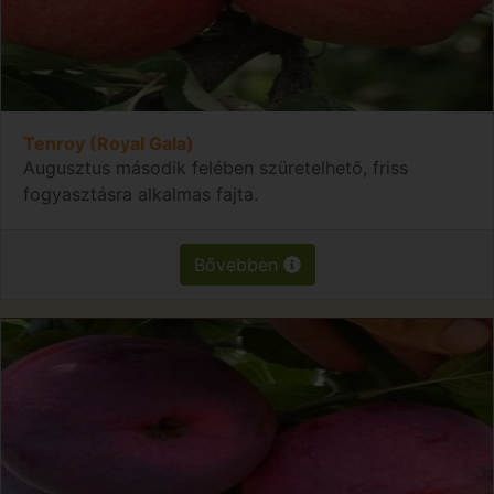
Tenroy (Royal Gala)
Augusztus második felében szüretelhető, friss
fogyasztásra alkalmas fajta.
Bővebben