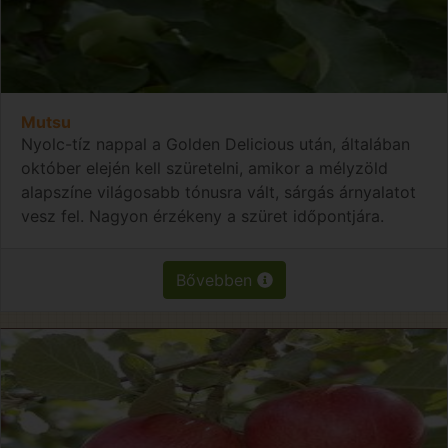
Mutsu
Nyolc-tíz nappal a Golden Delicious után, általában
október elején kell szüretelni, amikor a mélyzöld
alapszíne világosabb tónusra vált, sárgás árnyalatot
vesz fel. Nagyon érzékeny a szüret időpontjára.
Bővebben