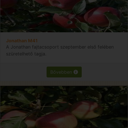
Jonathan M41
A Jonathan fajtacsoport szeptember első felében
szüretelhető tagja.
Bővebben