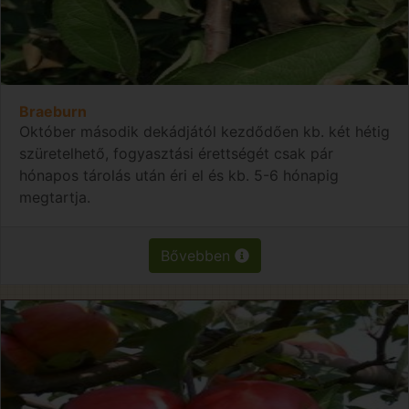
Braeburn
Október második dekádjától kezdődően kb. két hétig
szüretelhető, fogyasztási érettségét csak pár
hónapos tárolás után éri el és kb. 5-6 hónapig
megtartja.
Bővebben