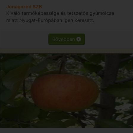
Jonagored SZB
Kiváló termőképessége és tetszetős gyümölcse
miatt Nyugat-Európában igen keresett.
Bővebben