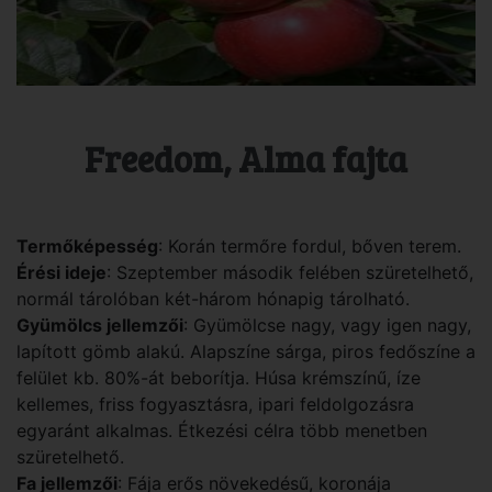
Freedom, Alma fajta
Termőképesség
: Korán termőre fordul, bőven terem.
Érési ideje
: Szeptember második felében szüretelhető,
normál tárolóban két-három hónapig tárolható.
Gyümölcs jellemzői
: Gyümölcse nagy, vagy igen nagy,
lapított gömb alakú. Alapszíne sárga, piros fedőszíne a
felület kb. 80%-át beborítja. Húsa krémszínű, íze
kellemes, friss fogyasztásra, ipari feldolgozásra
egyaránt alkalmas. Étkezési célra több menetben
szüretelhető.
Fa jellemzői
: Fája erős növekedésű, koronája