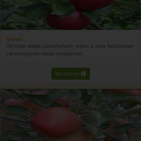
Idared
Október elején szüretelhető, mikor a mag felületének
háromnegyed része megbarnult.
Bővebben