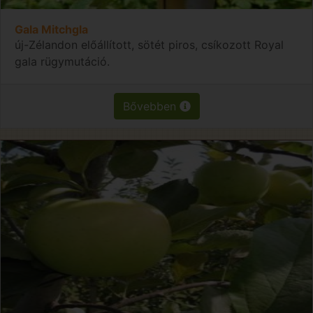
Gala Mitchgla
új-Zélandon előállított, sötét piros, csíkozott Royal
gala rügymutáció.
Bővebben