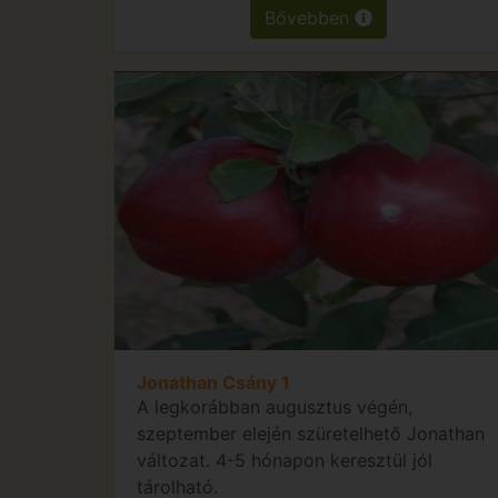
Bővebben
Jonathan Csány 1
A legkorábban augusztus végén,
szeptember elején szüretelhető Jonathan
változat. 4-5 hónapon keresztül jól
tárolható.