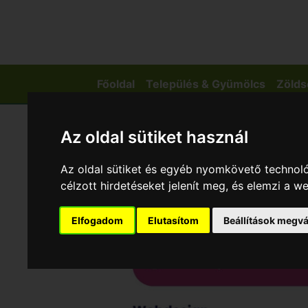
Főoldal
Település & Gyümölcs
Zölds
Az oldal sütiket használ
Az oldal sütiket és egyéb nyomkövető technoló
célzott hirdetéseket jelenít meg, és elemzi a 
Elfogadom
Elutasítom
Beállítások megvá