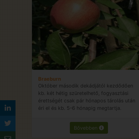
Braeburn
Október második dekádjától kezdődően
kb. két hétig szüretelhető, fogyasztási
érettségét csak pár hónapos tárolás után
éri el és kb. 5-6 hónapig megtartja.
Bővebben