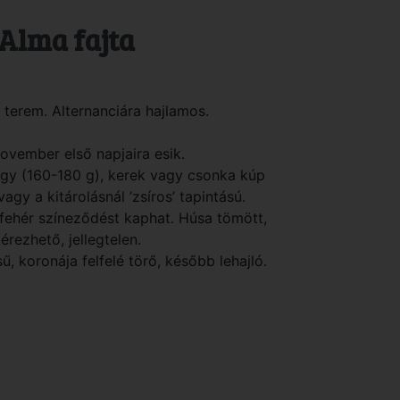
Alma fajta
 terem. Alternanciára hajlamos.
november első napjaira esik.
gy (160-180 g), kerek vagy csonka kúp
agy a kitárolásnál ’zsíros’ tapintású.
-fehér színeződést kaphat. Húsa tömött,
rezhető, jellegtelen.
, koronája felfelé törő, később lehajló.