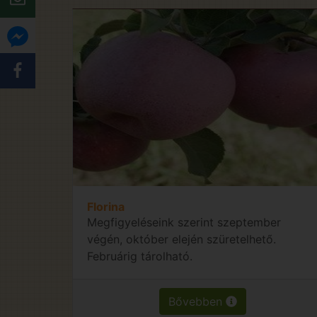
Florina
Megfigyeléseink szerint szeptember
végén, október elején szüretelhető.
Februárig tárolható.
Bővebben