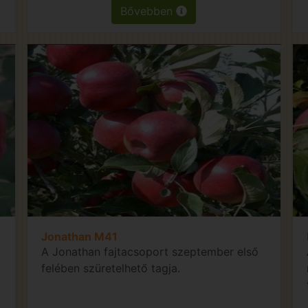
Bővebben
Jonathan M41
A Jonathan fajtacsoport szeptember első
felében szüretelhető tagja.