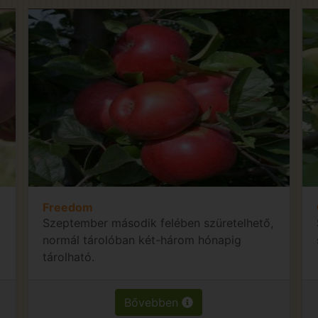
Freedom
Szeptember második felében szüretelhető,
normál tárolóban két-három hónapig
tárolható.
Bővebben