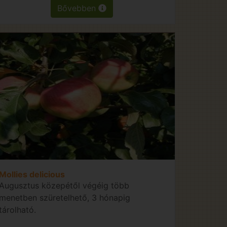
Bővebben
Mollies delicious
Augusztus közepétől végéig több
menetben szüretelhető, 3 hónapig
tárolható.