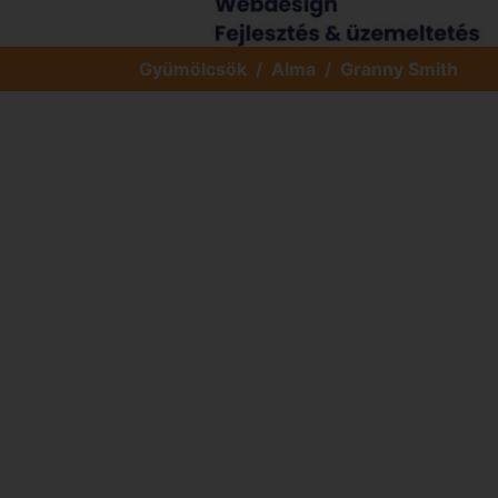
Gyümölcsök
Alma
Granny Smith