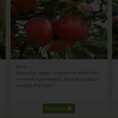
Elstar
Augusztus végén, szeptember elején több
menetben szüretelhető. Normál tárolóban
januárig eltartható.
Bővebben