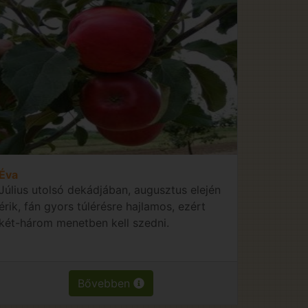
Éva
Július utolsó dekádjában, augusztus elején
érik, fán gyors túlérésre hajlamos, ezért
két-három menetben kell szedni.
Bővebben