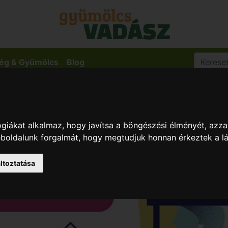
ég & Gyümölcs
Blog
giákat alkalmaz, hogy javítsa a böngészési élményét, azza
weboldalunk forgalmát, hogy megtudjuk honnan érkeztek a l
ltoztatása