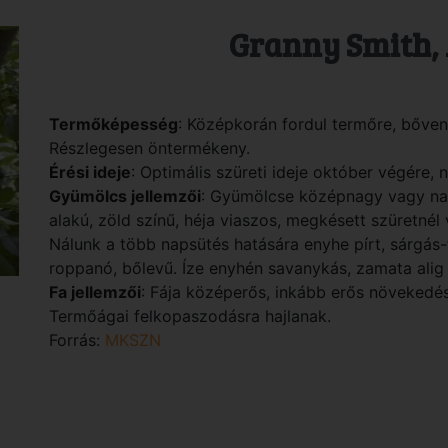
Granny Smith, 
Termőképesség
: Középkorán fordul termőre, bőven
Részlegesen öntermékeny.
Érési ideje
: Optimális szüreti ideje október végére, 
Gyümölcs jellemzői
: Gyümölcse középnagy vagy na
alakú, zöld színű, héja viaszos, megkésett szüretnél v
Nálunk a több napsütés hatására enyhe pírt, sárgás
roppanó, bőlevű. Íze enyhén savanykás, zamata alig é
Fa jellemzői
: Fája középerős, inkább erős növekedésű
Termőágai felkopaszodásra hajlanak.
Forrás:
MKSZN